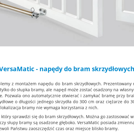
VersaMatic - napędy do bram skrzydłowyc
blemy z montażem napędu do bram skrzydłowych. Prezentowany 
tylko do słupka bramy, ale napęd może zostać osadzony na włas
rne. Pozwala ono automatycznie otwierać i zamykać bramę przy bra
ydłowe o długości jednego skrzydła do 300 cm oraz ciężarze do 30
i lokalizacja bramy nie wymaga korzystania z nich.
, który sprawdzi się do bram skrzydłowych. Można go zastosować w
czy słupy bramy są osadzone głęboko. VersaMatic posiada zmienn
oli Państwu zaoszczędzić czas oraz miejsce blisko bramy.