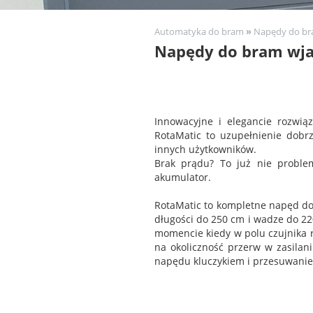
Automatyka do bram
»
Napędy do br
Napędy do bram wj
Innowacyjne i elegancie rozwi
RotaMatic to uzupełnienie dobr
innych użytkowników.
Brak prądu? To już nie proble
akumulator.
RotaMatic to kompletne napęd do
długości do 250 cm i wadze do 220
momencie kiedy w polu czujnika 
na okoliczność przerw w zasilan
napędu kluczykiem i przesuwanie