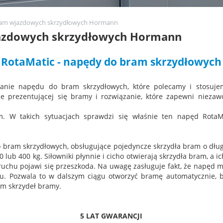
am wjazdowych skrzydłowych Hormann
azdowych skrzydłowych Hormann
RotaMatic - napędy do bram skrzydłowych
ązanie napędu do bram skrzydłowych, które polecamy i stosuje
ze prezentującej się bramy i rozwiązanie, które zapewni niezaw
m. W takich sytuacjach sprawdzi się właśnie ten napęd RotaMa
 bram skrzydłowych, obsługujące pojedyncze skrzydła bram o długo
 lub 400 kg. Siłowniki płynnie i cicho otwierają skrzydła bram, a 
ruchu pojawi się przeszkoda. Na uwagę zasługuje fakt, że napęd 
iu. Pozwala to w dalszym ciągu otworzyć bramę automatycznie, 
m skrzydeł bramy.
5 LAT GWARANCJI